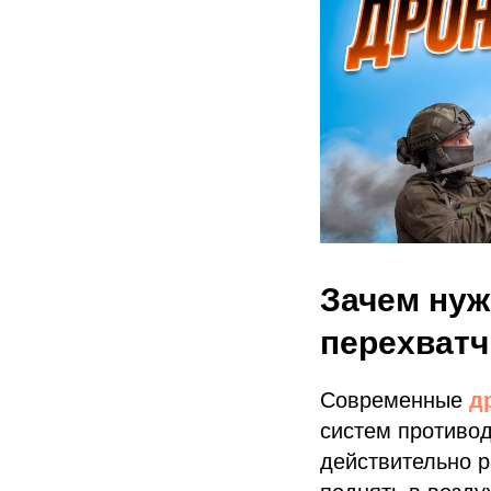
Зачем ну
перехватч
Современные
д
систем противод
действительно р
поднять в возду