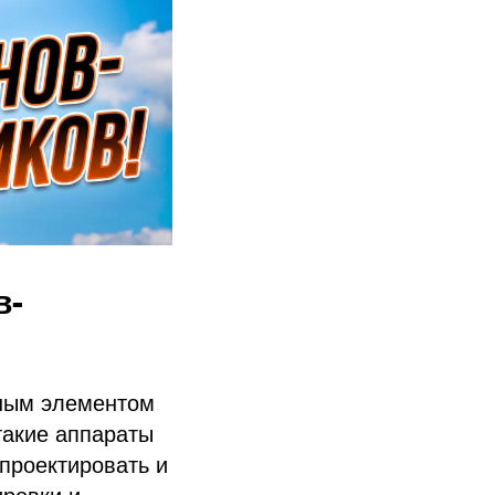
в-
ным элементом
такие аппараты
проектировать и
ировки и