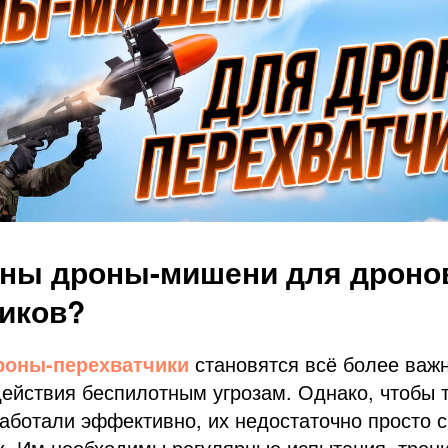
жны дроны-мишени для дроно
иков?
роны-перехватчики
становятся всё более важ
ействия беспилотным угрозам. Однако, чтобы 
аботали эффективно, их недостаточно просто с
х. Им необходимы регулярные испытания, трен