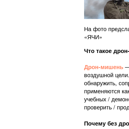
На фото предсл
«ЯЧИ»
Что такое дро
Дрон-мишень
—
воздушной цели.
обнаружить, соп
применяются как
учебных / демон
проверить / про
Почему без др