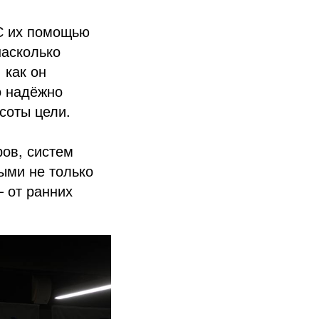
 С их помощью
насколько
 как он
о надёжно
соты цели.
ров, систем
ными не только
 от ранних