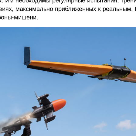
овиях, максимально приближённых к реальным.
дроны-мишени.